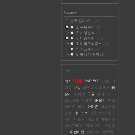
Category
분류 전체보기
(312)
1. 종목분석
(67)
2. 시장분석
(66)
3. 마감시황
(133)
4. 미국주식공부
(13)
5. 목표주가
(29)
6. 캐나다 투자
(3)
Tags
애플
비자
S&P 500
인텔
페
이팔
보잉
버크셔
마이크론
테
슬라
알파벳
구글
유나이티드
헬스그룹
부양책
JP모건
마스
터카드
리츠
아마존
미중무역
분쟁
페이스북
연준
엣시
헬스
케어
나스닥
애브비
아메리칸
익스프레스
엔비디아
넷플릭
스
워렌버핏
쇼피파이
블랙록