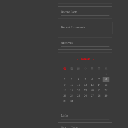
Recent Posts
Recent Comments
Archives
«
2026/08
»
일
월
화
수
목
금
토
1
2
3
4
5
6
7
8
9
10
11
12
13
14
15
16
17
18
19
20
21
22
23
24
25
26
27
28
29
30
31
Links
Total :
Today :