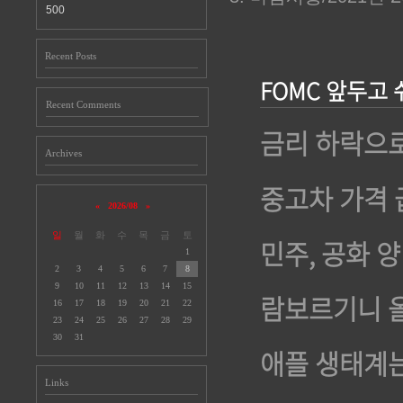
500
Recent Posts
FOMC 앞두고
Recent Comments
금리 하락으
Archives
중고차 가격 
«
2026/08
»
일
월
화
수
목
금
토
민주, 공화 
1
2
3
4
5
6
7
8
9
10
11
12
13
14
15
람보르기니 올
16
17
18
19
20
21
22
23
24
25
26
27
28
29
30
31
애플 생태계는
Links