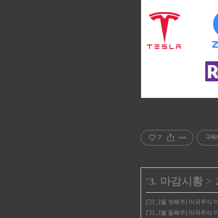
7
구독
'
3. 마감시황
>
['21_2월 셋째주] 미국주식
['21_2월 둘째주] 미국주식