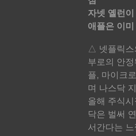
점
자넷 옐런이
애플은 이미
△ 넷플릭스
부로의 안정
플, 마이크
며
나스닥 지
올해 주식시
닥은 벌써 
서간다는 느