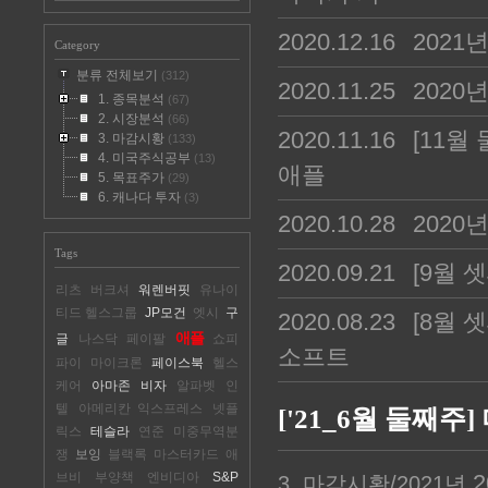
2020.12.16
2021년
Category
분류 전체보기
(312)
2020.11.25
2020
1. 종목분석
(67)
2. 시장분석
(66)
2020.11.16
[11월
3. 마감시황
(133)
4. 미국주식공부
(13)
애플
5. 목표주가
(29)
6. 캐나다 투자
(3)
2020.10.28
2020
Tags
2020.09.21
[9월 
리츠
버크셔
워렌버핏
유나이
티드 헬스그룹
JP모건
엣시
구
2020.08.23
[8월 
애플
글
나스닥
페이팔
쇼피
소프트
파이
마이크론
페이스북
헬스
케어
아마존
비자
알파벳
인
텔
아메리칸 익스프레스
넷플
['21_6월 둘째주
릭스
테슬라
연준
미중무역분
쟁
보잉
블랙록
마스터카드
애
브비
부양책
엔비디아
S&P
20
3. 마감시황/2021년