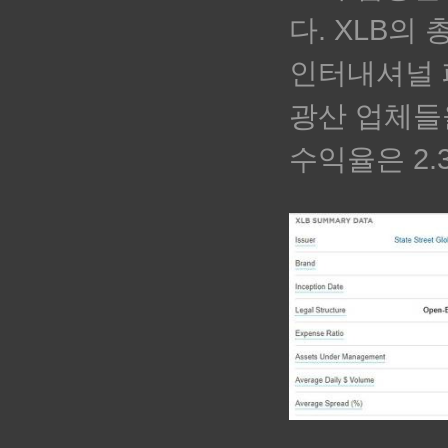
다. XLB의
인터내셔널 페
광산 업체들
수익율은 2.