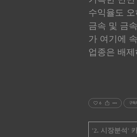
수익율도 오
금속 및 금속
가 여기에 
업종은 배제
6
구독
'
2. 시장분석
'