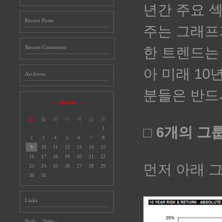
년간 주요 
Recent Posts
주는 그래프
Recent Comments
한 트렌드는
아 미래 1
Archives
분들은 반드
«
2026/08
»
일
월
화
수
목
금
토
□ 6개의 
1
2
3
4
5
6
7
8
9
10
11
12
13
14
15
16
17
18
19
20
21
22
먼저 아래 
23
24
25
26
27
28
29
30
31
Links
Total :
Today :