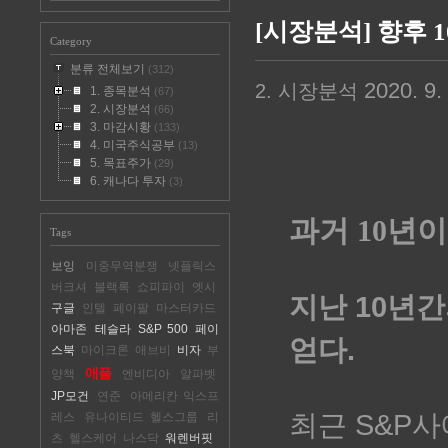
[시장분석] 향후 
Category
분류 전체보기
(312)
2020. 9. 
2. 시장분석
1. 종목분석
(67)
2. 시장분석
(66)
3. 마감시황
(133)
4. 미국주식공부
(13)
5. 목표주가
(29)
6. 캐나다 투자
(3)
과거 10년이
Tags
보잉
미중무역분쟁
넷플릭스
버크셔
블랙록
쇼피파이
엣시
지난 10년
구글
인텔
페이팔
마스터카드
아마존
테슬라
S&P 500
페이
얻다.
스북
마이크론
애브비
비자
부
애플
양책
엔비디아
알파벳
JP모건
연준
아메리칸 익스프
최근 S&P사
레스
유나이티드 헬스그룹
리
츠
헬스케어
나스닥
워렌버핏