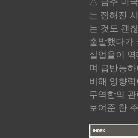
△ 금주 미
는
정해진 시
는 것도 괜
출발했다가 
실업율이 역
며 급반등하
비해 영향력
무역합의 관
보여준 한 