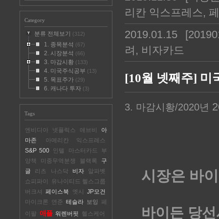
리칸 익스프레스, 
Category
2019.01.15
[201
분류 전체보기
(312)
1. 종목분석
(67)
려, 비자카드
2. 시장분석
(66)
3. 마감시황
(133)
4. 미국주식공부
(13)
[10월 넷째주] 
5. 목표주가
(29)
6. 캐나다 투자
(3)
20
3. 마감시황/2020년
Tags
엔비디아
넷플릭스
애브비
아
마존
아메리칸 익스프레스
S&P 500
인텔
마스터카드
부
양책
미중무역분쟁
블랙록
구
글
리츠
나스닥
비자
알파벳
시장은 바이
쇼피파이
유나이티드 헬스그룹
버크셔
페이스북
엣시
JP모건
마이크론
연준
테슬라
보잉
페
바이든 당선
애플
이팔
워렌버핏
헬스케어