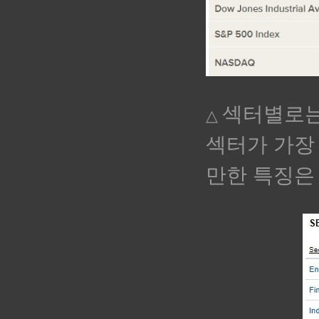
섹터별로는
△
섹터가 가장
만한 특징은