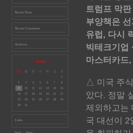
트럼프 막판
Recent Posts
부양책은 선
Recent Comments
유럽, 다시
Archives
빅테크기업 
마스터카드,
«
2026/08
»
일
월
화
수
목
금
토
1
△ 미국 주식
2
3
4
5
6
7
8
9
10
11
12
13
14
15
았다. 정말
16
17
18
19
20
21
22
23
24
25
26
27
28
29
제외하고는 
30
31
국 대선이 
Links
Total :
Today :