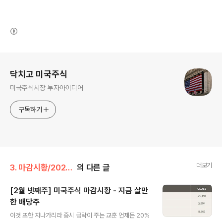
(새창열림)
로그 정보
닥치고 미국주식
미국주식시장 투자아이디어
구독하기
더보기
3. 마감시황/2020년
의 다른 글
[2월 넷째주] 미국주식 마감시황 - 지금 살만
한 배당주
글 내용
이것 또한 지나가리라 증시 급락이 주는 교훈 언제든 20%