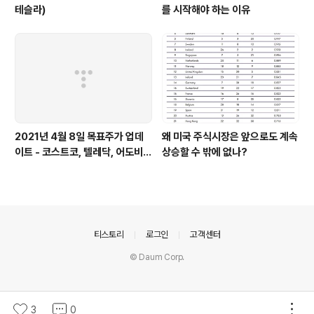
테슬라)
를 시작해야 하는 이유
2021년 4월 8일 목표주가 업데
왜 미국 주식시장은 앞으로도 계속
이트 - 코스트코, 텔레닥, 어도비,
상승할 수 밖에 없나?
쿠팡
의안내
티스토리
로그인
고객센터
© Daum Corp.
3
0