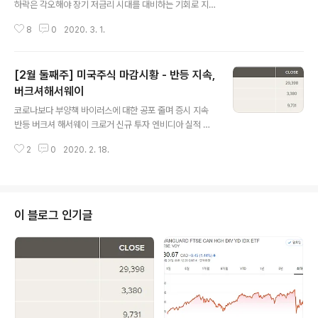
하락은 각오해야 장기 저금리 시대를 대비하는 기회로 지
금 살만한 배당주 소개 △ 이번주 미국 주식시장은 역대급
8
0
2020. 3. 1.
하락을 기록하였다. 필자도 미국 주식투자를 5년 넘게 해
왔지만 이런 하락은 일찍이 본적이 없다. 최소 1개월 이상
걸릴만한 하락폭을 불과 5일만에 보여주었다. 거품이 심하
[2월 둘째주] 미국주식 마감시황 - 반등 지속,
게 끼었던 증시도 아니었는데 시장은 보란듯이 우리를 농
락하며 언제든 20% 이상도 하락할 수 있다는 것을 확인시
버크셔해서웨이
글 내용
켜 주었다. 한국과 일본, 이탈리아와 이란을 거쳐 미국본토
코로나보다 부양책 바이러스에 대한 공포 줄며 증시 지속
까지도 코로나 바이러스의 안정권이 아니라는 점에서 시장
반등 버크셔 해서웨이 크로거 신규 투자 엔비디아 실적 예
이 단기 발작을 일으키고 있는 것은 충분히 이해할만하다.
상치 초과로 주가 급등 테슬라 소규모 유상증자 발표 △ 이
그러나 인류는 이보다 더한 어려움도 수없이 이겨내왔다.
2
0
2020. 2. 18.
번주 미국 주식시장은 지난주에 이어 연속 반등하며 코로
분명 경제에 악영향은 있겠지만 단기적일..
나 바이러스로 떨어졌던 하락분을 모두 만회하고 사상 최
고치를 기록하였다. 기업들의 4분기 실적이 양호하게 발표
되고 있는 가운데 중국인민은행의 대규모 부양책에 대한
기대감이 더해지며 주식 시장이 강하게 반등한 것이다. 이
이 블로그 인기글
러한 흐름은 당분간 이어질 것으로 보인다. 코로나 바이러
스로 인해 사망자가 늘고 민심이 나빠지면서 중국 정부에
서는 경기 부양에 대한 필요성이 커졌기 때문이다. 그러나
부양책의 규모가 커지면 커질수록 거품이 생길 가능성이
높아지고 이렇게 생긴 거품은 필연적으로 경기 침체를 ..