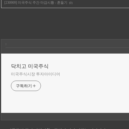
[230909] 미국주식 주간 마감시황 - 흔들기
(0)
:
닥치고 미국주식
미국주식시장 투자아이디어
구독하기