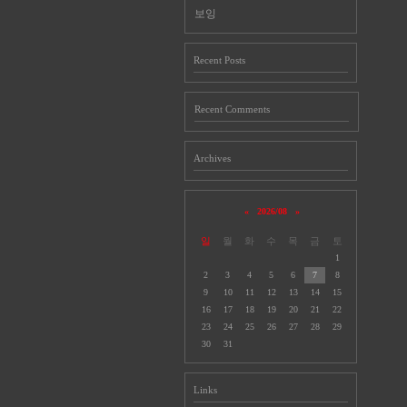
보잉
Recent Posts
Recent Comments
Archives
«
2026/08
»
일
월
화
수
목
금
토
1
2
3
4
5
6
7
8
9
10
11
12
13
14
15
16
17
18
19
20
21
22
23
24
25
26
27
28
29
30
31
Links