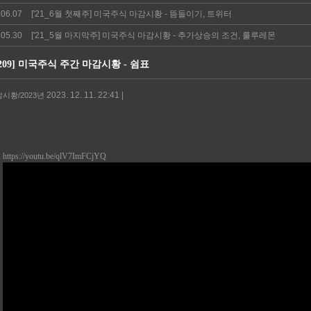
.06.07
['21_6월 첫째주] 미국주식 마감시황 - 뜸들이기, 트위터
.05.30
['21_5월 마지막주] 미국주식 마감시황 - 추가상승의 조건, 룰루레몬
1209] 미국주식 주간 마감시황 - 쉼표
2023. 12. 11. 22:41 |
감시황/2023년
https://youtu.be/qlV7ImFCjYQ