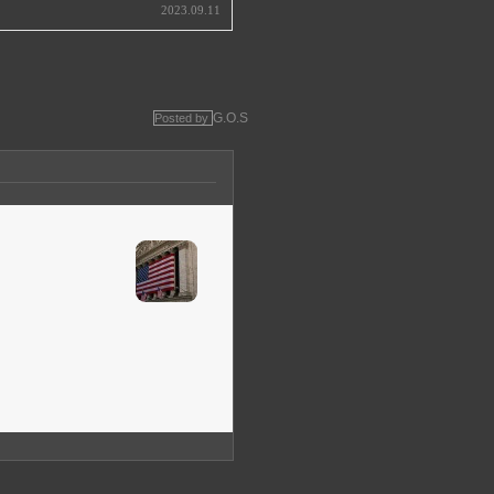
2023.09.11
G.O.S
Posted by