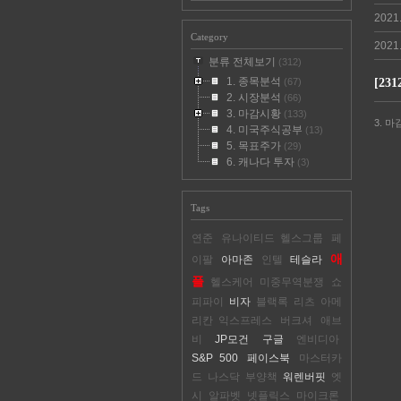
2021
Category
2021
분류 전체보기
(312)
1. 종목분석
(67)
[23
2. 시장분석
(66)
3. 마감시황
(133)
3. 마
4. 미국주식공부
(13)
5. 목표주가
(29)
6. 캐나다 투자
(3)
Tags
연준
유나이티드 헬스그룹
페
애
이팔
아마존
인텔
테슬라
플
헬스케어
미중무역분쟁
쇼
피파이
비자
블랙록
리츠
아메
리칸 익스프레스
버크셔
애브
비
JP모건
구글
엔비디아
S&P 500
페이스북
마스터카
드
나스닥
부양책
워렌버핏
엣
시
알파벳
넷플릭스
마이크론