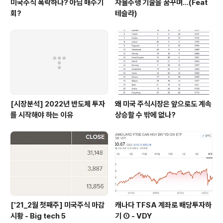
미국주식 폭락하나? 아님 매수기
자율주행 기술을 꿈꾸며...(Feat
회?
테슬라)
[시장분석] 2022년 반도체 투자
왜 미국 주식시장은 앞으로도 계속
를 시작해야 하는 이유
상승할 수 밖에 없나?
['21_2월 첫째주] 미국주식 마감
캐나다 TFSA 계좌로 배당투자하
시황 - Big tech 5
기 ① - VDY