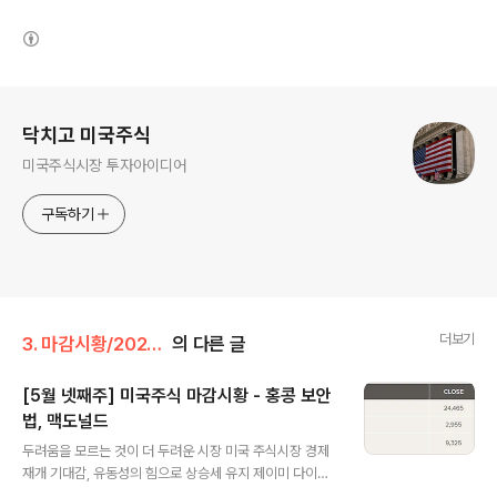
(새창열림)
로그 정보
닥치고 미국주식
미국주식시장 투자아이디어
구독하기
더보기
3. 마감시황/2020년
의 다른 글
[5월 넷째주] 미국주식 마감시황 - 홍콩 보안
법, 맥도널드
글 내용
두려움을 모르는 것이 더 두려운 시장 미국 주식시장 경제
재개 기대감, 유동성의 힘으로 상승세 유지 제이미 다이먼
언급에 은행주 급등마이크론 데이터 센터 견고한 수요 덕