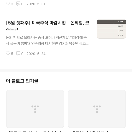
3
0
2020. 5. 31.
분에 실적 가이던스 상향중국, 홍콩 보안법 제정에 따른 미
국의 제재 예고, 그럼에도 주식 상승 맥도널드, 지금 살만한
가치주 △ 미국 주식시장의 상승세가 무섭다. 이번주는 홍
[5월 셋째주] 미국주식 마감시황 - 돈의힘, 코
콩 보안법 등 조정을 줄만한 뉴스가 많았음에도 불구하고
은행주 등 경기민감주가 상승하며 다시한번 지수가 큰 폭
스트코
글 내용
상승하였다. 이 추세대로라면 나스닥의 경우 6월에 전고점
돈의 힘으로 올라가는 증시 모더나 백신개발 기대감에 증
에도 도전할 수도 있을 것 같다. 사실 S&P 500의 3000
시 급등 제롬파월 연준의장 다시한번 경기회복수단 강조
포인트는 저항이 상당할 것으로 예상되었는데 생각보다 쉽
연준 2023년까지 제로금리 유지, 자산 10조달러 돌파 전
게 안착하였다. 물론 언제 조정을 받아도 이상할 것이 없지
5
0
2020. 5. 24.
망 장기적으로 시장을 이긴 기업, 코스트코 △ 이번주 미국
만 유동성의 힘이 우리가 생각하는..
주식시장은 모더나사가 개발중인 코로나 19 백신이 1차 임
상시험에서 긍정적인 결과가 나왔다는 소식에 급등마감하
였다. 물론 임상 대상자가 45명 밖에 되지 않았고 참가자
대부분이 젊은이들이었다는 점에서 결과에 한계가 있지만
이 블로그 인기글
꼭 모더나사만이 아니더라도 수많은 제약사가 개발을 진행
중이므로 곧 백신 개발이 가능하다는 희망이 시장에 전해
진 것으로 보인다. 다만 지금 주식시장의 상승은 유동성의
힘이므로 언제든 조정이 있을 수 있다는 사실을 잊어서는
안될 것 같다. △ 백신 개발 소식에 그동안 최..