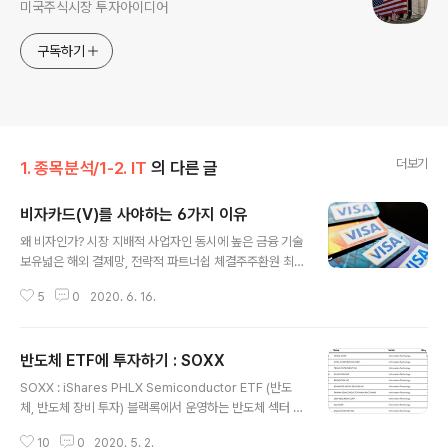
미국주식시장 투자아이디어
구독하기
더보기
1. 종목분석/1-2. IT
의 다른 글
비자카드(V)를 사야하는 6가지 이유
글 내용
왜 비자인가? 시장 지배적 사업자인 동시에 높은 금융 기술
보유넓은 해외 결제망, 전략적 파트너쉽 체결주주환원 최
강, 안전한 재무구조 ** 본 글은 미국 한 애널리스트 글을
5
0
2020. 6. 16.
상황에 맞게 첨삭하여 번역한 글입니다. 오역이 있을 수 있
습니다. ** Visa(V)는 200개가 넘는 국가의 일반고객, 비
즈니스 및 기관에 대한 거래를 승인, 처리 및 결제 할 수 있
반도체 ETF에 투자하기 : SOXX
는 하이테크 기술을 제공하는 세계 최대 결제 네트워크입
글 내용
니다. 2008년 $179억 달러로 상장되어 2014년까지 미
SOXX : iShares PHLX Semiconductor ETF (반도
국 최대 IPO가 되었습니다 (이후 알리바바가 가장 커짐).
체, 반도체 장비 투자) 블랙록에서 운영하는 반도체 섹터 투
회사는 수년에 걸쳐 강력한 비즈니스 성과를 제공했습니
자 펀드 닷컴 버블 이후 2013년부터 상승 시장 4차 산업
다. Visa는 "네트워크와 그 밖의 모든 곳에서 모든 거래를
10
0
2020. 5. 2.
혁명의 가장 큰 수혜 예상 자율주행차량, AIOT (사물 인공