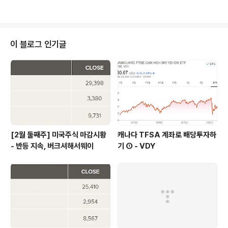
위한 단일 연결 지점이 되겠다"는 목표를 달성하고 있습니
지능), 스트리밍(클라우드) 수요폭발 장기적으로 투자 유망
다. Vi..
평소 ETF보다는 개별 종목에 투자하는 것을 선호하는 편
인데 반도체 관련해서는 ETF가 더 좋을 것 같다는 생각에
오늘은 이분야 가장 대표적인 ETF인 SOXX를 소개하고자
이 블로그 인기글
한다. SOXX는 블랙록에서 운영하는 필라델피아 반도체
지수를 추종하는 섹터 투자 펀드이다. 이 펀드에는 메모리/
비메모리 반도체 회사 뿐만 아니라 그래픽 칩, 통신 칩, 각
종 반도체 장비를 생산하는 업체까지 포함하는 종합 반도
체..
[2월 둘째주] 미국주식 마감시황
캐나다 TFSA 계좌로 배당투자하
- 반등 지속, 버크셔해서웨이
기 ① - VDY