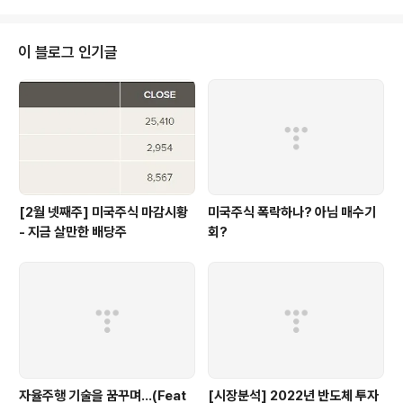
00억 달..
습니다. 1. 전기차 도입의 진짜 이유 사실 가장 이상하다고
생각하는 부분이다. 왜 전기차를 도입할까? 전기 자체가 화
석연료로 상당부분 만들어지고 있고 에너지는 단계를 거칠
이 블로그 인기글
수록 효율이 떨어지는데 왜 각국 정부는 친환경을 이유로
전기차를 도입하려고 혈안이 되어 있을까? 여러가지 이유
가 있을 것이다. 돈을 더 풀어야 성장할 수 있는 자본주의
입장에서는 자꾸 새로운 분야에 새로운 기술이 나와야 그
걸 핑계로 돈을 더 찍어내고 사람들이 ..
[2월 넷째주] 미국주식 마감시황
미국주식 폭락하나? 아님 매수기
- 지금 살만한 배당주
회?
자율주행 기술을 꿈꾸며...(Feat
[시장분석] 2022년 반도체 투자