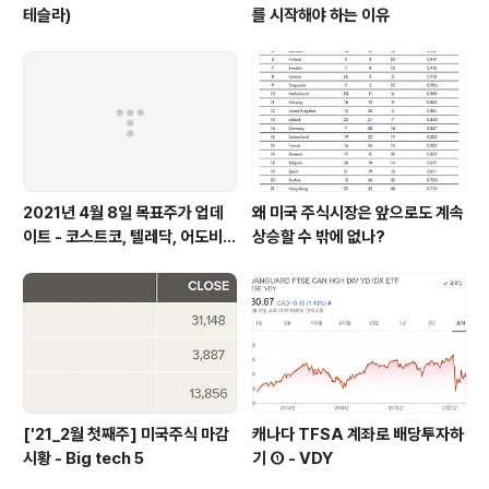
테슬라)
를 시작해야 하는 이유
2021년 4월 8일 목표주가 업데
왜 미국 주식시장은 앞으로도 계속
이트 - 코스트코, 텔레닥, 어도비,
상승할 수 밖에 없나?
쿠팡
['21_2월 첫째주] 미국주식 마감
캐나다 TFSA 계좌로 배당투자하
시황 - Big tech 5
기 ① - VDY