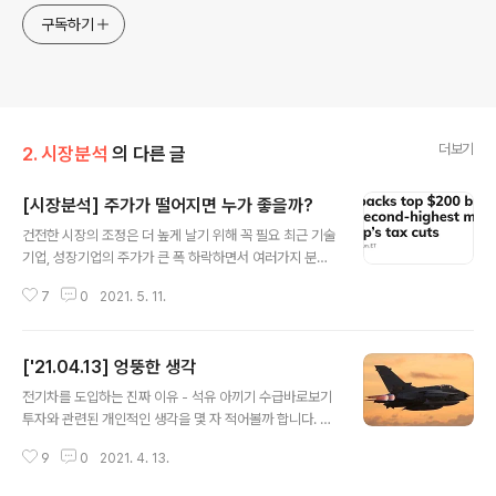
구독하기
더보기
2. 시장분석
의 다른 글
[시장분석] 주가가 떨어지면 누가 좋을까?
글 내용
건전한 시장의 조정은 더 높게 날기 위해 꼭 필요 최근 기술
기업, 성장기업의 주가가 큰 폭 하락하면서 여러가지 분석
이 나오고 있다. 사실 이정도 조정은 조정도 아니다. 그리고
7
0
2021. 5. 11.
지금 떨어져 준다면 너무 감사한 일이다. 물론 좋은 기업에
한해서 말이다. 시장은 지금 옥석가리기를 진행하고 있다.
지금은 주식을 싸게 팔아주는 월가 투자은행들에 감사 인
['21.04.13] 엉뚱한 생각
사를 해야한다. 우리가 사랑하는 기업들이 저가에 주식을
글 내용
사서 소각시킬 수 있기 때문이다. 경제성장과 복지증진 즉,
전기차를 도입하는 진짜 이유 - 석유 아끼기 수급바로보기
우리 삶의 질 향상의 근간은 기술에서 나온다. 그게 전부다.
투자와 관련된 개인적인 생각을 몇 자 적어볼까 합니다. 여
설명이 길었다. 주가가 떨어지면 누가 좋을까? 아래 기사로
러 유튜브나 소위 전문가분들이 하는 이야기 중 맞지 않다
오늘 설명을 대신하고자 한다. 건투를 빈다. 1. 미국 기업들
9
0
2021. 4. 13.
고 생각하거나 의견이 좀 다른 부분에 대한 제 소신이니 이
2018년 이후 4월 자사주매입액 최대치 기록 2. 애플 $9
렇게 생각하는 사람도 있구나 하면서 읽어주시면 감사하겠