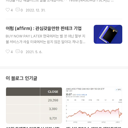
의견을 가진 애널리스트 글을 소개합니다.** Tesla (NASDAQ:TSLA)는 성
장 기업입니다. 증가된 비용을 소비자에게 전가하기 위해 브랜드 파워를 적극적
4
0
2022. 12. 31.
으로 활용합니다. 2022년 Tesla는 기존 전기 자동차 생산을 두 배로 늘리기
위한 확장을 지속 하고 있습니다. 다만 이 시도가 성공하더라도 상하이 공장에
제동을 걸었던 중국 봉쇄로 인해 회사의 모든 잠재력을 드러내지는 못할 것입니
어펌 (affirm) : 관심갖을만한 핀테크 기업
다. 그러나 Tesla는 2023년 Roadster, Semi 및 Cybertruck 출시 계획에
글 내용
전념하고 있으며 2024년에는 사람의 개입 없이 스스로 운전하는 새로운 모델
BUY NOW PAY LATER 한국에서는 별 것 아닌 할부 지
인 로보택시를 출시할 예정입니다. 따라서 Tesla는 장기 투..
불 서비스가 사실 미국에서는 쉽지 않은 일이다. 차나 집과
같은 큰 돈이 들어가는 것은 자체적으로 모기지나 장기 할
4
0
2021. 5. 6.
부를 제공하지만 어중간한 예를들어 고가의 가구나 가전제
품 같은 경우 할부로 사려면 신용이 좋아야 하고 이자가 비
싼 경우가 많다. 하지만 최근 어펌을 비롯한 핀테크 기업이
등장하면서 온라인으로 쉽게 할부 서비스를 이용할 수 있
게 되면서 이제는 고가품 뿐만 아니라 저가품까지 그 시장
이 블로그 인기글
이 확대되고 있다. 오늘은 올해 초 상장한 할부 서비스 핀테
크 기업 어펌에 대한 한 애널리스트 글을 소개하고자 한다.
투자에 도움이 되길 바란다. ** 필요에 의해 필자가 일부
의역하였음을 밝힙니다. ** PayPal Holdings 및 Squar
e 와 같..