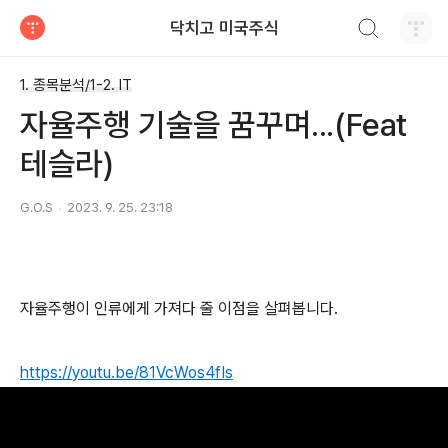
검색하기
닥치고 미국주식
티스토리
1. 종목분석/1-2. IT
자율주행 기술을 꿈꾸며...(Feat
테슬라)
G.O.S
2023. 9. 25. 23:18
자율주행이 인류에게 가져다 줄 이점을 살펴봅니다.
https://youtu.be/81VcWos4fIs