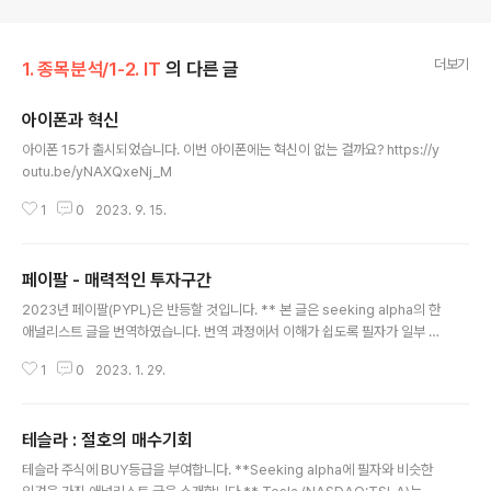
더보기
1. 종목분석/1-2. IT
의 다른 글
아이폰과 혁신
글 내용
아이폰 15가 출시되었습니다. 이번 아이폰에는 혁신이 없는 걸까요? https://y
outu.be/yNAXQxeNj_M
1
0
2023. 9. 15.
페이팔 - 매력적인 투자구간
글 내용
2023년 페이팔(PYPL)은 반등할 것입니다. ** 본 글은 seeking alpha의 한
애널리스트 글을 번역하였습니다. 번역 과정에서 이해가 쉽도록 필자가 일부 임
의 변경하였음을 밝힙니다. ** 2022년 PayPal의 주가가 300달러를 약간 넘
1
0
2023. 1. 29.
는 수준에서 현재 수준인 80달러 바로 아래까지 하락한 것은 성장 둔화의 결과
입니다. 대부분의 애널리스트들은 PayPal의 2022년 매출이 2021년 수준에
서 8%만 성장할 것으로 전망했는데 두 자릿수 성장률을 기록했던 이전에 비해
테슬라 : 절호의 매수기회
실망스런 수준입니다. 또한, 미국 경제 전반의 소비 부진, 전 세계적으로 악화되
글 내용
는 거시적 상황, 지난 연휴 시즌이 평소보다 Slow하다는 소매업체의 우려가 주
테슬라 주식에 BUY등급을 부여합니다. **Seeking alpha에 필자와 비슷한
가에 대한 꾸준한 하락 압력에 기여했습니다. 이러한 압력으로 인해 P..