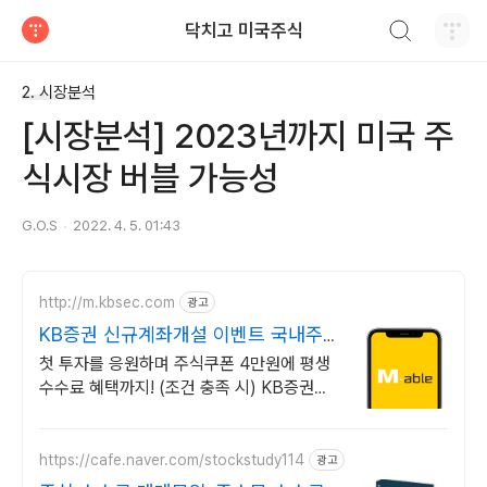
검색하기
닥치고 미국주식
티스토리
2. 시장분석
[시장분석] 2023년까지 미국 주
식시장 버블 가능성
G.O.S
2022. 4. 5. 01:43
http://m.kbsec.com
광고
KB증권 신규계좌개설 이벤트 국내주
식쿠폰 최대 5만원
첫 투자를 응원하며 주식쿠폰 4만원에 평생
수수료 혜택까지! (조건 충족 시) KB증권에
서 첫 투자 지원받고 평생 수수료 혜택 받으
세요!
https://cafe.naver.com/stockstudy114
광고