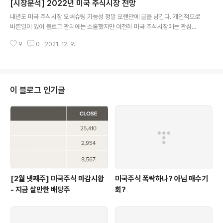
[시장분석] 2022년 미국 주식시장 전망
박하고 있고 미국도 기술 주도권을 놓치지 않기 위해 코로나를 핑계로 대규모
글 내용
양적완화를 통해 관련 시장을 키우고 있다. 결국 현시점에서 기술 주도권을 갖
내년도 미국 주식시장 오버슈팅 가능성 정말 오랜만에 글을 남긴다. 개인적으로
기 위해서는 IT기술이 가장 중요한데 여기에 핵심 산업이 반도체다. 미국이 기
바쁜일이 있어 블로그 관리에는 소홀했지만 여전히 미국 주식시장에는 관심을
술 주도권을 유지하기 위..
가지고 지켜보고 있다. 오늘은 부족하지만 개인적인 내년 시장 전망을 해볼까
9
0
2021. 12. 9.
한다. 재미삼아 읽어봐주길 바란다. 1. 반도체, 새로운 시작 엔비디아를 필두로
최근 반도체 주식의 상승세가 무섭다. 사실 예전에는 가상화폐 시장을 과발행된
통화가 실물시장으로 흘러 버블을 만들지 않게 하기 위해 미국 정부에서 용인했
다고 생각했다. 물론 여전히 그런 기능이 필요하기는 하지만 최근에는 미국의
반도체 패권 즉 미래 기술패권의 유지를 위해 가상화폐 시장을 부양하고 있다는
이 블로그 인기글
생각에 확신이 들었다. 중국과의 기술 격차를 유지하는데 가장 중요한 하드웨어
중 하나인 반도체 산업에서..
[2월 넷째주] 미국주식 마감시황
미국주식 폭락하나? 아님 매수기
- 지금 살만한 배당주
회?