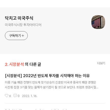
로그 정보
닥치고 미국주식
미국주식시장 투자아이디어
구독하기
더보기
2. 시장분석
의 다른 글
[시장분석] 2022년 반도체 투자를 시작해야 하는 이유
글 내용
미중 기술 패권 전쟁이 반도체 장기상승의 신호탄 미국과 중국의 패권 경쟁은
시진핑 집권 3기를 맞는 올해가 분기점이 될 것으로 보인다. 트럼프 정권시절
무역 불균형을 핑계로 중국에게 G2국가로서 국제 규범(지적재산권 보호, 보조
6
0
2022. 1. 16.
금 금지 등)을 준수할 것을 요구하였으나 지켜지지 않자 두 나라는 대놓고 기술
패권 경쟁을 시작하였다. (그전부터 경쟁은 있었지만 미국이 선을 넘었다고 판
단한 시점이 그 즈음인 것 같다.) 중국은 자국 시장을 무기로 글로벌 기업들을 압