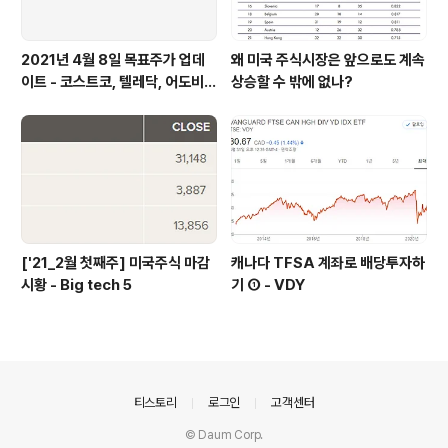
2021년 4월 8일 목표주가 업데
왜 미국 주식시장은 앞으로도 계속
이트 - 코스트코, 텔레닥, 어도비,
상승할 수 밖에 없나?
쿠팡
['21_2월 첫째주] 미국주식 마감
캐나다 TFSA 계좌로 배당투자하
시황 - Big tech 5
기 ① - VDY
의안내
티스토리
로그인
고객센터
© Daum Corp.