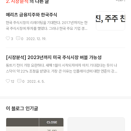
2. 시장분석
의 다른 글
메리츠 금융지주와 한국주식
글 내용
한국 주식시장의 리레이팅을 기대한다. 2017년까지는 한
국 주식시장에 투자를 했었다. 그러나 한국 주요 기업 경영
진들의 어처구니 없는 의사결정을 보면서 미래가 없다고
3
0
2022. 12. 19.
생각했다. 더구나 내수 시장이 작고 대외 의존도가 높은 상
황에서 미국과 중국의 대결구도가 강해지면 기업 경쟁력도
약해질 거라고 봤다. 물론 앞으로도 크게 투자할 일은 없을
[시장분석] 2023년까지 미국 주식시장 버블 가능성
것 같다. 그런데 최근 나에게 매우 신선한 뉴스가 하나 다가
글 내용
왔다. 메리츠 금융지주의 지배구조 개편이 그것이다. 아마
동트기 전이 가장 요란하다. 새해 1월이 시작되자마자 마치 기다렸다는 듯이 나
많은 분들이 뉴스를 통해서 알고 있어 굳이 내용까지 설명
스닥이 약 22% 조정을 받았다. 가장 큰 이유는 인플레이션에 대한 연준의 강경
할 필요는 없을 것 같다. 하지만 메리츠 금융지주에 투자한
대응 방침이 영향을 미친 것으로 보인다. 그런데 연준은 여전히 매파적이고 인
미국 투자회사 돌턴 인베스트먼트의 의견을 빌려 메리츠
12
0
2022. 4. 5.
플레이션은 진정될 기미가 없으며 우크라이나 전쟁은 끝나지 않았는데 주식시
금융지주의 지배구조 개편에 대한 평가와 한국 주식시장에
장은 강하게 반등했다. 물론 그동안 꿈으로 먹고살던 팬데믹 수혜주는 거의 팬
던지는 의미는 짚어볼 필요가 있다...
데믹 이전 혹은 그 이하로 주가가 하락했다. (사실 나는 이게 큰 기회로 보인다.)
다큐사인, 쇼피파이, 페이팔, 넷플릭스, 로빈후드, 스냅, 핀터레스트, 트위터, 로
블록스,엣시,AMD 등 장기 전망은 좋지만 주가가 지나치게 올랐던 종목들이 이
이 블로그 인기글
제는 거꾸로 가치 이하로 하락했다. 다시 돌아와서 시장은 이미 연준의 긴축, $1
20달러 ..